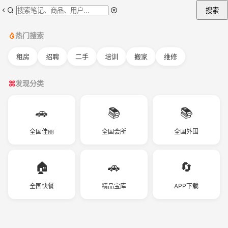
搜索
热门搜索
租房
招聘
二手
培训
搬家
维修
发现分类
🚗
📚
📚
全国佳丽
全国会所
全国外围
🏠
🚗
🔄
全国快餐
精品宝库
APP下载